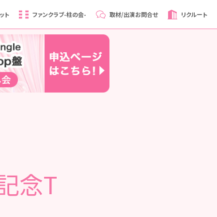
ット
ファンクラブ
-柱の会-
取材/出演
お問合せ
リクルート
記念T