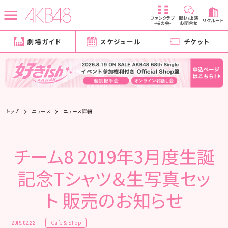
ファンクラブ
取材/出演
リクルート
-柱の会-
お問合せ
劇場ガイド
スケジュール
チケット
トップ
ニュース
ニュース詳細
チーム8 2019年3月度生誕
記念Tシャツ＆生写真セッ
ト 販売のお知らせ
Cafe & Shop
2019.02.22