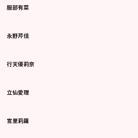
服部有菜
永野芹佳
行天優莉奈
立仙愛理
宮里莉羅