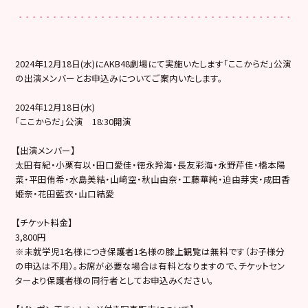
2024年12月18日(水)にAKB48劇場にて実施いたします「ここからだ」公演
の出演メンバーとお申込みについてご案内いたします。
2024年12月18日(水)
「ここからだ」公演 18:30開演
【出演メンバー】
太田有紀・小栗有以・田口愛佳・徳永羚海・長友彩海・永野芹佳・橋本陽
菜・平田侑希・水島美結・山﨑空・秋山由奈・工藤華純・迫由芽実・成田香
姫奈・花田藍衣・山口結愛
【チケット料金】
3,800円
※未就学児1名様につき保護者1名様の膝上観覧は無料です（お子様分
の申込は不用）。お席が必要な場合は有料となりますので、チケットセン
ターより保護者様の同行者としてお申込みください。