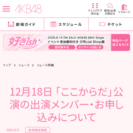
ファンクラブ
取材/出演
リクルート
-柱の会-
お問合せ
劇場ガイド
スケジュール
チケット
トップ
ニュース
ニュース詳細
12月18日 「ここからだ」公
演の出演メンバー・お申し
込みについて
劇場関連情報
2024.12.11