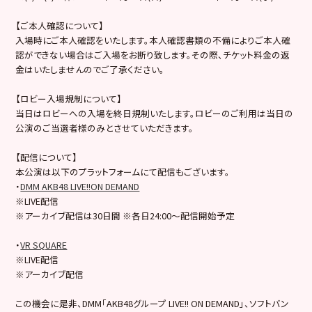
【ご本人確認について】
入場時にご本人確認をいたします。本人確認書類の不備によりご本人確
認ができない場合はご入場をお断り致します。その際、チケット料金の返
金はいたしませんのでご了承ください。
【ロビー入場規制について】
当日はロビーへの入場を終日規制いたします。ロビーのご利用は当日の
公演のご当選者様のみとさせていただきます。
【配信について】
本公演は以下のプラットフォームにて配信もございます。
・
DMM AKB48 LIVE!!ON DEMAND
※LIVE配信
※アーカイブ配信は30日間 ※各日24:00～配信開始予定
・
VR SQUARE
※LIVE配信
※アーカイブ配信
この機会に是非、DMM「AKB48グループ LIVE!! ON DEMAND」、ソフトバン