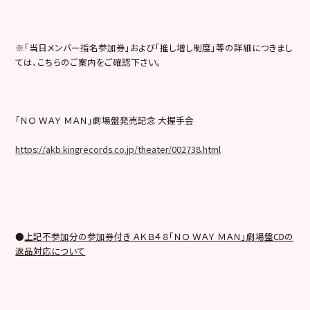
※「当日メンバー指名参加券」および「推し増し制度」等の詳細につきまし
ては、こちらのご案内をご確認下さい。
「ＮＯ ＷＡＹ ＭＡＮ」劇場盤発売記念 大握手会
https://akb.kingrecords.co.jp/theater/002738.html
●
上記
不参加
分の参加券付き
ＡＫＢ４８「ＮＯ ＷＡＹ ＭＡＮ」劇場盤CDの
返品対応について