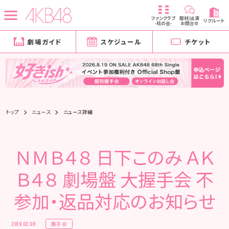
ファンクラブ
取材/出演
リクルート
-柱の会-
お問合せ
劇場ガイド
スケジュール
チケット
トップ
ニュース
ニュース詳細
ＮＭＢ４８ 日下このみ ＡＫ
Ｂ４８ 劇場盤 大握手会 不
参加・返品対応のお知らせ
握手会
2019.02.08