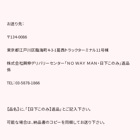
お送り先：
〒134-0086
東京都江戸川区臨海町4-3-1葛西トラックターミナル11号棟
株式会社興伸デリバリーセンター「ＮＯ ＷＡＹ ＭＡＮ・日下このみ」返品
係
TEL：03-5878-1866
【品名】に、「【日下このみ】返品」とご記入下さい。
可能な場合は、納品書のコピーを同梱してお送り下さい。