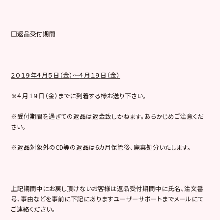
□返品受付期間
２０１
９
年
４
月
５
日（
金
）～
４月１９
日（金）
※４月１９日（金）までに到着する様お送り下さい。
※受付期間を過ぎての返品は返金致しかねます。あらかじめご注意くだ
さい。
※返品対象外のCD等の返品は6カ月保管後、廃棄処分いたします。
上記期間中にお戻し頂けないお客様は返品受付期間中に氏名、注文番
号、事由などを事前に下記にありますユーザーサポートまでメールにて
ご連絡ください。