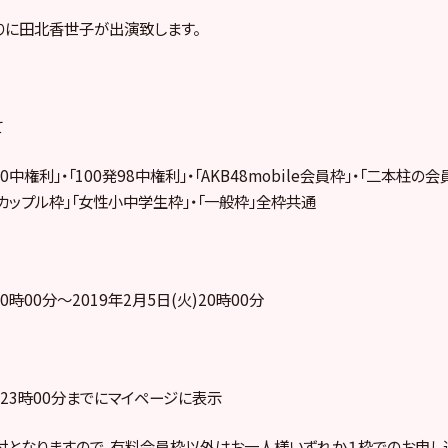
りに田北香世子が出演致します。
て
00中権利」・「100発98中権利」・「AKB48mobile会員枠」・「二本柱の
・カップル枠」「女性小中学生枠」・「一般枠」全枠共通
)0時00分～2019年2月5日(火)20時00分
火)23時00分までにマイページに表示
付となりますので、有料会員枠以外はお一人様いずれか１枠でのお申し