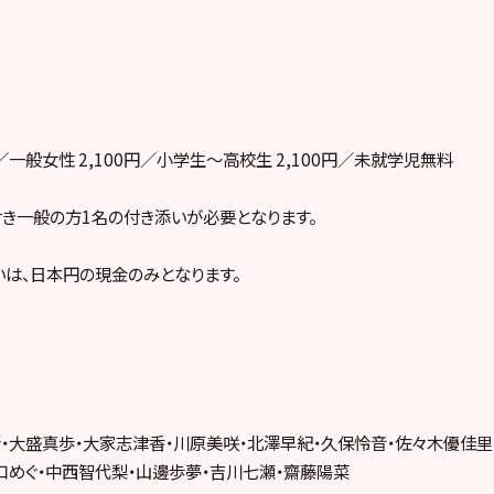
円／一般女性 2,100円／小学生～高校生 2,100円／未就学児無料
き一般の方1名の付き添いが必要となります。
は、日本円の現金のみとなります。
・大盛真歩・大家志津香・川原美咲・北澤早紀・久保怜音・佐々木優佳里
口めぐ・中西智代梨・山邊歩夢・吉川七瀬・齋藤陽菜