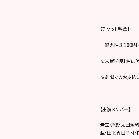
【チケット料金】
一般男性 3,100
※未就学児1名に付
※劇場でのお支払い
【出演メンバー】
岩立沙穂・太田奈緒
亜・田北香世子・谷