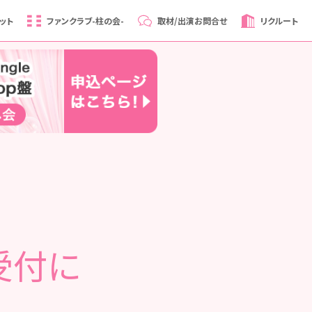
ット
ファンクラブ
-柱の会-
取材/出演
お問合せ
リクルート
受付に