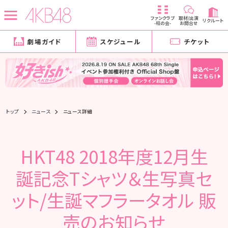
ファンクラブ
取材/出演
リクルート
-柱の会-
お問合せ
劇場ガイド
スケジュール
チケット
トップ
ニュース
ニュース詳細
HKT48 2018年度12月生
誕記念Tシャツ＆生写真セ
ット/生誕マフラータオル 販
売のお知らせ