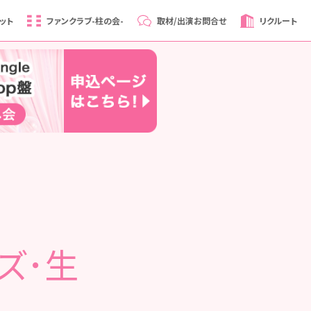
ット
ファンクラブ
-柱の会-
取材/出演
お問合せ
リクルート
ズ･生