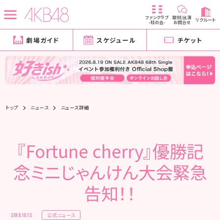
ファンクラブ
取材/出演
リクルート
-柱の会-
お問合せ
劇場ガイド
スケジュール
チケット
トップ
ニュース
ニュース詳細
『Fortune cherry』優勝記
念ミニじゃんけん大会緊急
告知！！
公式ニュース
2018.10.15