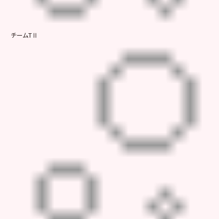
チームTⅡ