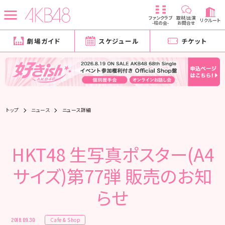
ファンクラブ
取材/出演
リクルート
-柱の会-
お問合せ
劇場ガイド
スケジュール
チケット
トップ
ニュース
ニュース詳細
HKT48 生写真ポスター(A4
サイズ)第77弾 販売のお知
らせ
Cafe & Shop
2018.09.30