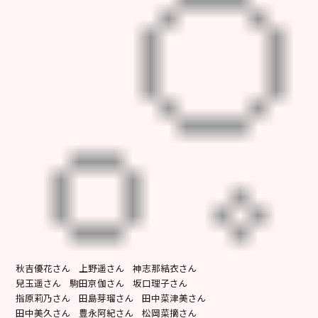
秋吉優花さん 上野遥さん 神志那結衣さん
兒玉遥さん 駒田京伽さん 坂口理子さん
指原莉乃さん 田島芽瑠さん 田中菜津美さん
田中美久さん 豊永阿紀さん 松岡菜摘さん