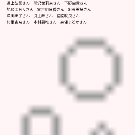
運上弘菜さん 熊沢世莉奈さん 下野由貴さん
地頭江音々さん 冨吉明日香さん 朝長美桜さん
深川舞子さん 渕上舞さん 宮脇咲良さん
村重杏奈さん 本村碧唯さん 森保まどかさん