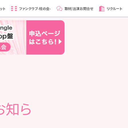
ット
ファンクラブ
-柱の会-
取材/出演
お問合せ
リクルート
お知ら