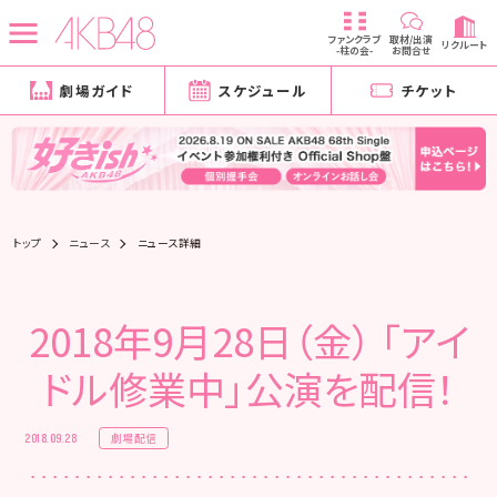
ファンクラブ
取材/出演
リクルート
-柱の会-
お問合せ
劇場ガイド
スケジュール
チケット
トップ
ニュース
ニュース詳細
2018年9月28日（金） 「アイ
ドル修業中」公演を配信！
劇場配信
2018.09.28