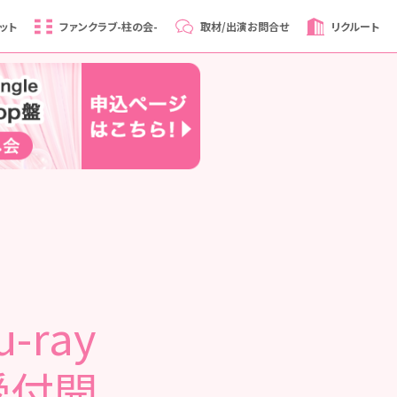
ット
ファンクラブ
-柱の会-
取材/出演
お問合せ
リクルート
-ray
受付開