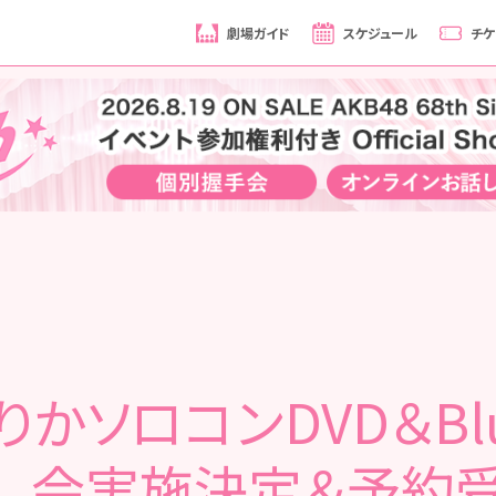
劇場ガイド
スケジュール
チケ
かソロコンDVD＆Blu
し会実施決定＆予約