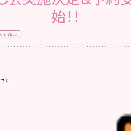
始！！
fe & Shop
せです