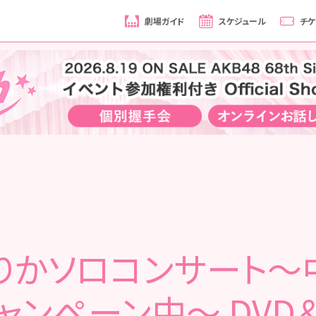
劇場ガイド
スケジュール
チケ
りかソロコンサート～
ャンペーン中～ DVD＆B