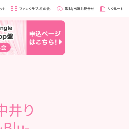
ット
ファンクラブ
-柱の会-
取材/出演
お問合せ
リクルート
中井り
lu-