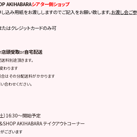
OP AKIHABARA
シアター側ショップ
し込み用紙をお渡ししますのでご記入をお願い致します。
お渡し会ご
またはクレジットカードのみ可
r
店頭受取
or
自宅配送
送料別途頂きます。
変わります
場合はその分配送料がかかります
問い合わせください。
(土）16:30～開始予定
E&SHOP AKIHABARA テイクアウトコーナー
がございます