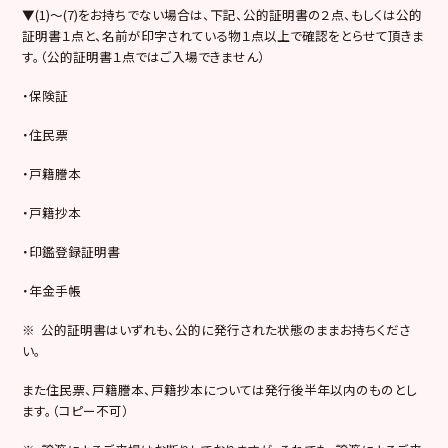
▼(1)～(7)をお持ちでない場合は、下記、公的証明書の２点、もしくは公的
証明書１点と、名前が印字されている物１点以上で確認をとらせて頂きま
す。（公的証明書１点ではご入場できません）
・保険証
・住民票
・戸籍謄本
・戸籍抄本
・印鑑登録証明書
・年金手帳
※ 公的証明書はいずれも、公的に発行された状態のままお持ちくださ
い。
また住民票、戸籍謄本、戸籍抄本については発行後半年以内のものとし
ます。（コピー不可）