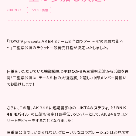
イベント情報
2018.09.27
「TOYOTA presents ＡＫＢ４８チーム８ 全国ツアー ～47の素敵な街へ
～」三重県公演のチケット一般発売日程が決定いたしました。
休養をいただいていた
横道侑里
と
平野ひかる
も三重県公演から活動を再
開！三重県公演は「チーム８ 秋の大復活祭」と題し、中部メンバー勢揃い
でお届けします！
さらに、この度、ＡＫＢ４８に短期留学中の「
ＪＫＴ４８ ステフィ
」と「
ＢＮＫ
４８ モバイル
」の出演も決定！！お手伝いメンバーとして、ＡＫＢ４８のコン
サートデビューをすることとなりました！
三重県公演でしか見られない、グローバルなコラボレーションは必見です