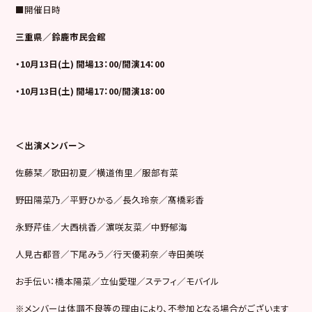
■開催日時
三重県／鈴鹿市民会館
・10月13日(土) 開場13：00/開演14：00
・10月13日(土) 開場17：00/開演18：00
＜出演メンバー＞
佐藤栞／歌田初夏／横道侑里／服部有菜
野田陽菜乃／平野ひかる／長久玲奈／髙橋彩香
永野芹佳／大西桃香／濵咲友菜／中野郁海
人見古都音／下尾みう／行天優莉奈／寺田美咲
お手伝い：橋本陽菜／立仙愛理／ステフィ／モバイル
※メンバーは体調不良等の理由により、不参加となる場合がございます