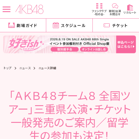
ファンクラブ
取材/出演
リクルート
-柱の会-
お問合せ
劇場ガイド
スケジュール
チケット
トップ
ニュース
ニュース詳細
「ＡＫＢ４８チーム８ 全国ツ
アー」三重県公演・チケット
一般発売のご案内／留学
生の参加も決定！