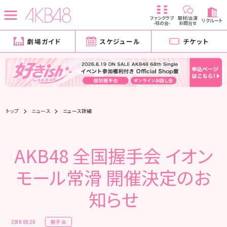
ファンクラブ
取材/出演
リクルート
-柱の会-
お問合せ
劇場ガイド
スケジュール
チケット
トップ
ニュース
ニュース詳細
AKB48 全国握手会 イオン
モール常滑 開催決定のお
知らせ
握手会
2018.09.26