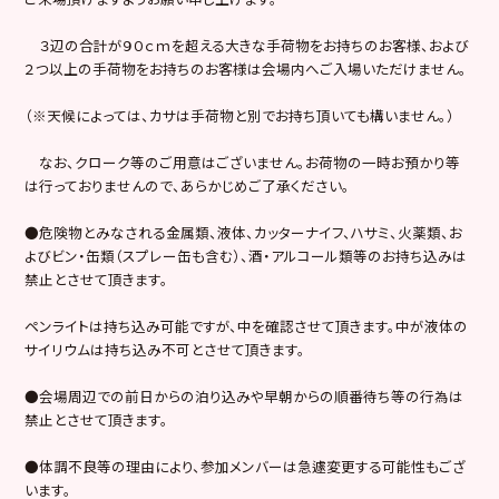
３辺の合計が９０ｃｍを超える大きな手荷物をお持ちのお客様、および
２つ以上の手荷物をお持ちのお客様は会場内へご入場いただけません。
（※天候によっては、カサは手荷物と別でお持ち頂いても構いません。）
なお、クローク等のご用意はございません。お荷物の一時お預かり等
は行っておりませんので、あらかじめご了承ください。
●危険物とみなされる金属類、液体、カッターナイフ、ハサミ、火薬類、お
よびビン・缶類（スプレー缶も含む）、酒・アルコール類等のお持ち込みは
禁止とさせて頂きます。
ペンライトは持ち込み可能ですが、中を確認させて頂きます。中が液体の
サイリウムは持ち込み不可とさせて頂きます。
●会場周辺での前日からの泊り込みや早朝からの順番待ち等の行為は
禁止とさせて頂きます。
●体調不良等の理由により、参加メンバーは急遽変更する可能性もござ
います。