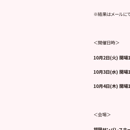
※結果はメールにて9
＜開催日時＞
10
月2日(火) 開場1
10
月3日(水) 開場1
10
月4日(木) 開場1
＜会場＞
福岡サンパレスホ