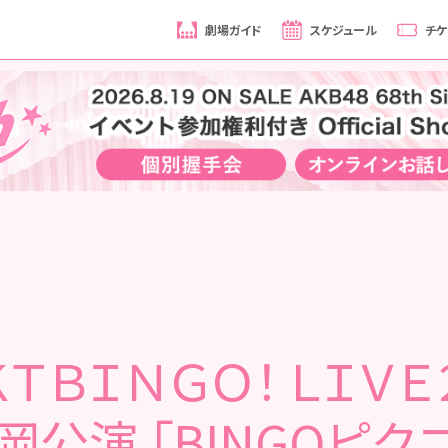
劇場ガイド
スケジュール
チケ
ＫＴＢＩＮＧＯ！ ＬＩＶＥ
岡公演 「BINGOピク