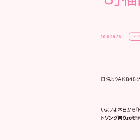
イ
2018.09.26
日頃よりＡＫＢ４８
いよいよ本日から
「
トソング祭り」が
開