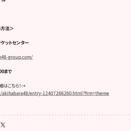
み方法＞
チケットセンター
kb48-group.com/
00まで
細はこちら！→
jp/akihabara48/entry-12407266260.html?frm=theme