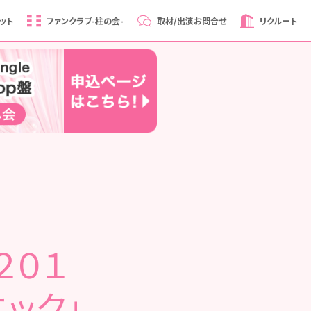
ット
ファンクラブ
-柱の会-
取材/出演
お問合せ
リクルート
２０１
ニック」