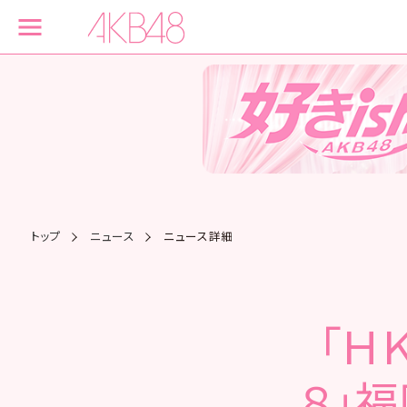
トップ
ニュース
ニュース詳細
「Ｈ
８」福