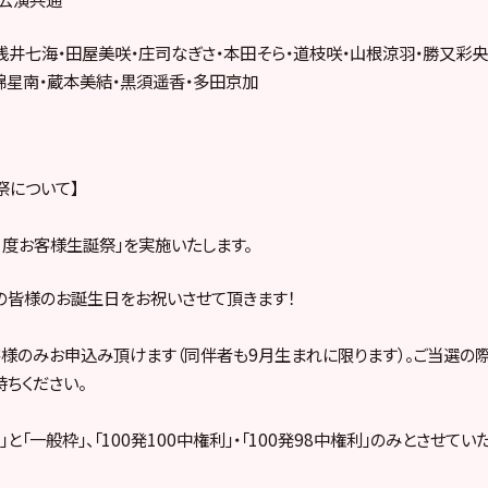
浅井七海・田屋美咲・庄司なぎさ・本田そら・道枝咲・山根涼羽・勝又彩央
綿星南・蔵本美結・黒須遥香・多田京加
祭について】
9月度お客様生誕祭」を実施いたします。
の皆様のお誕生日をお祝いさせて頂きます！
様のみお申込み頂けます（同伴者も9月生まれに限ります）。ご当選の
ちください。
と「一般枠」、「100発100中権利」・「100発98中権利」のみとさせてい