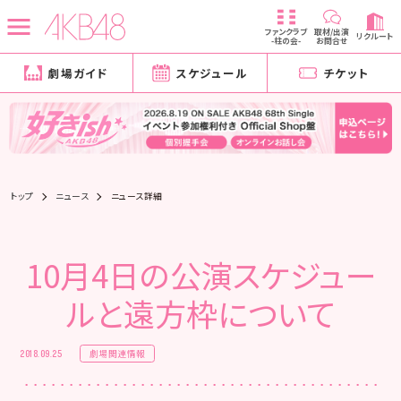
ファンクラブ
取材/出演
リクルート
-柱の会-
お問合せ
劇場ガイド
スケジュール
チケット
トップ
ニュース
ニュース詳細
10月4日の公演スケジュー
ルと遠方枠について
劇場関連情報
2018.09.25