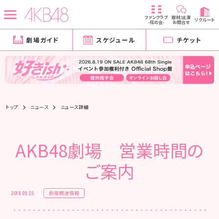
ファンクラブ
取材/出演
リクルート
-柱の会-
お問合せ
劇場ガイド
スケジュール
チケット
トップ
ニュース
ニュース詳細
AKB48劇場 営業時間の
ご案内
劇場関連情報
2018.09.25