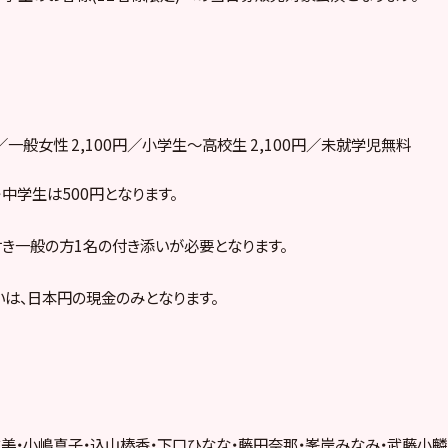
円／一般女性 2,100円／小学生～高校生 2,100円／未就学児無料
小・中学生は500円となります。
き一般の方1名の付き添いが必要となります。
は、日本円の現金のみとなります。
美・小嶋真子・込山榛香・下口ひなな・藤田奈那・峯岸みなみ・武藤小麟