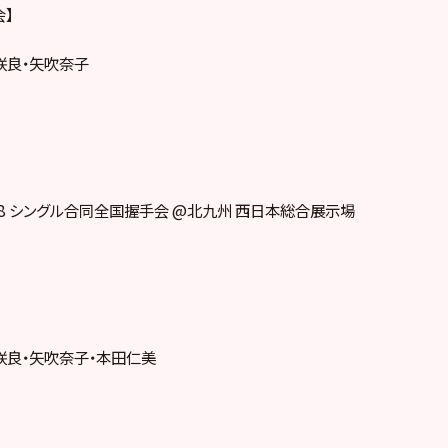
会】
咲良・矢吹奈子
HKT48 シングル合同全国握手会 @北九州 西日本総合展示場
咲良・矢吹奈子・本田仁美