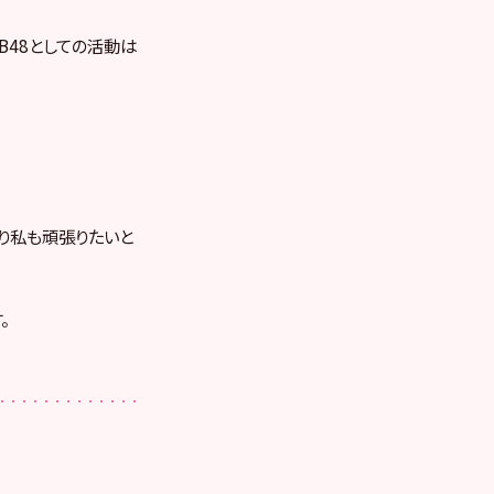
B48としての活動は
かり私も頑張りたいと
。