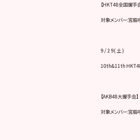
【HKT48全国握手
対象メンバー:宮脇
9 / 2 9( 土 )
10th&11th 
【AKB48大握手会】
対象メンバー:宮脇