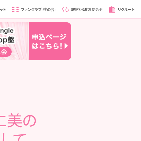
ット
ファンクラブ
-柱の会-
取材/出演
お問合せ
リクルート
仁美の
して