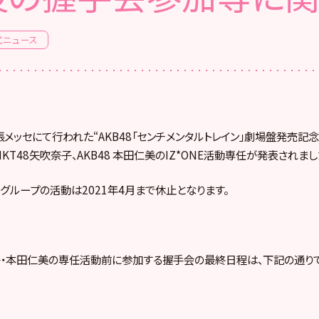
式ニュース
）幕張メッセにて行われた“AKB48「センチメンタルトレイン」劇場盤発売記
HKT48矢吹奈子、AKB48 本田仁美のIZ*ONE活動専任が発表されまし
8グループの活動は2021年4月まで休止となります。
・本田仁美の専任活動前に参加する握手会の最終日程は、下記の通りで