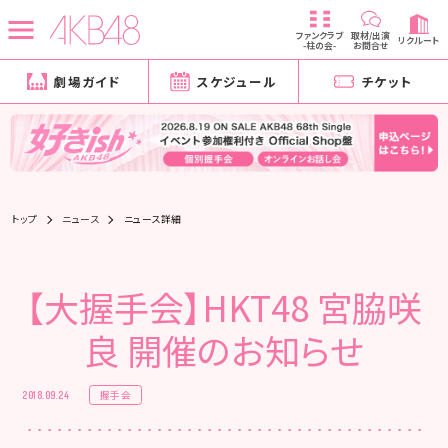
ファンクラブ
取材/出演
リクルート
-柱の会-
お問合せ
劇場ガイド
スケジュール
チケット
トップ
ニュース
ニュース詳細
【大握手会】HKT48 宮脇咲
良 開催のお知らせ
握手会
2018.09.24