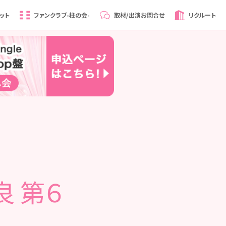
ット
ファンクラブ
-柱の会-
取材/出演
お問合せ
リクルート
良 第６