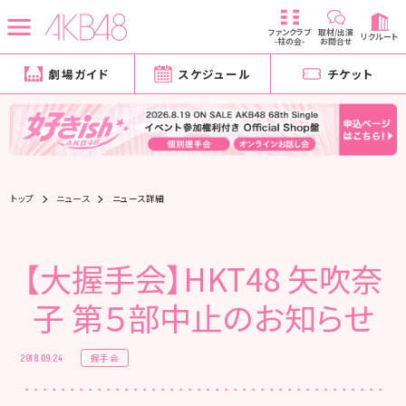
ファンクラブ
取材/出演
リクルート
-柱の会-
お問合せ
劇場ガイド
スケジュール
チケット
トップ
ニュース
ニュース詳細
【大握手会】HKT48 矢吹奈
子 第５部中止のお知らせ
握手会
2018.09.24