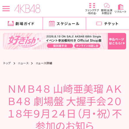
ファンクラブ
取材/出演
リクルート
-柱の会-
お問合せ
劇場ガイド
スケジュール
チケット
トップ
ニュース
ニュース詳細
ＮＭＢ４８ 山崎亜美瑠 ＡＫ
Ｂ４８ 劇場盤 大握手会２０
１８年９月２４日（月・祝）不
参加のお知ら