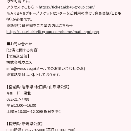
みが可能です。
アクセスはこちら→
https://ticket.akb48-group.com/
※ＡＫＢ４８グループチケットセンターをご利用の際は、会員登録（ＩＤ取
得）が必要です。
※新規会員登録をご希望の方はこちら→
https://ticket.akb48-group.com/home/mail_input.php
■お問い合わせ
[公演に関する内容]
【北海道公演】
株式会社ウエス
info@wess.co.jp(メールでのお問い合わせのみ)
※電話受付は、休止しております。
【宮城県・岩手県・秋田県・山形県公演】
キョードー東北
022-217-7788
平日13:00～16:00
土曜日10:00～12:00※祝日を除く
【長野県・新潟県公演】
FOB新潟 025-229-5000（平日11:00-17:00）