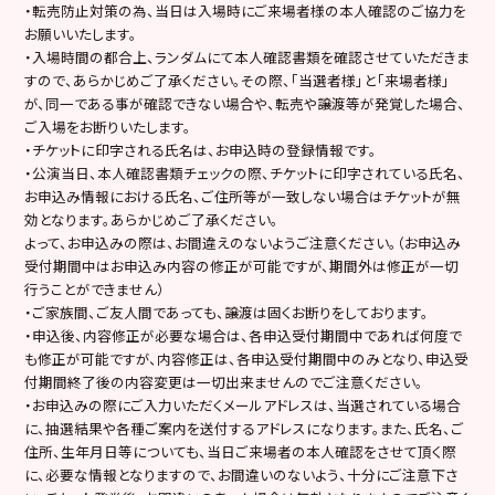
・転売防止対策の為、当日は入場時にご来場者様の本人確認のご協力を
お願いいたします。
・入場時間の都合上、ランダムにて本人確認書類を確認させていただきま
すので、あらかじめご了承ください。その際、「当選者様」と「来場者様」
が、同一である事が確認できない場合や、転売や譲渡等が発覚した場合、
ご入場をお断りいたします。
・チケットに印字される氏名は、お申込時の登録情報です。
・公演当日、本人確認書類チェックの際、チケットに印字されている氏名、
お申込み情報における氏名、ご住所等が一致しない場合はチケットが無
効となります。あらかじめご了承ください。
よって、お申込みの際は、お間違えのないようご注意ください。（お申込み
受付期間中はお申込み内容の修正が可能ですが、期間外は修正が一切
行うことができません）
・ご家族間、ご友人間であっても、譲渡は固くお断りをしております。
・申込後、内容修正が必要な場合は、各申込受付期間中であれば何度で
も修正が可能ですが、内容修正は、各申込受付期間中のみとなり、申込受
付期間終了後の内容変更は一切出来ませんのでご注意ください。
・お申込みの際にご入力いただくメールアドレスは、当選されている場合
に、抽選結果や各種ご案内を送付するアドレスになります。また、氏名、ご
住所、生年月日等についても、当日ご来場者の本人確認をさせて頂く際
に、必要な情報となりますので、お間違いのないよう、十分にご注意下さ