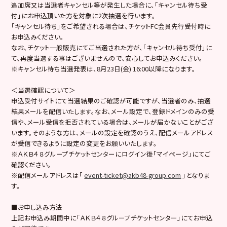
追加席又は当選者キャンセル等が発生した場合に、「キャンセル待ち受
付」にお申込頂いた方を対象に2次抽選を行います。
「キャンセル待ち」をご希望される場合は、チケットFC会員先行受付時に
お申込みください。
なお、チケット一般販売にてご当選された方が、「キャンセル待ち受付」に
て、再度当選する事はございませんので、安心してお申込みください。
※キャンセル待ち当選発表は、8月23日(金) 16:00以降になります。
＜当選確認について＞
申込受付サイトにて当選結果のご確認が可能ですが、当選者のみ、抽選
結果メールを配信いたします。なお、メール設定で、登録ドメインのみの受
信や、メール受信を拒否されている場合は、メールが届かないことがござ
います。そのような方は、メールの設定を確認のうえ、配信メールアドレス
が受信できるように設定の変更をお願いいたします。
※ＡＫＢ４８グループチケットセンターにログイン後「マイページ」にてご
確認ください。
※配信メールアドレスは「
event-ticket@akb48-group.com
」となりま
す。
■お申し込み方法
上記お申込み期間中に「ＡＫＢ４８グループチケットセンター」にてお申込