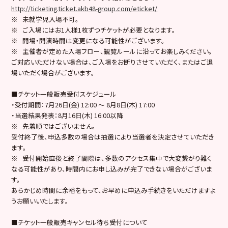
http://ticketing.ticket.akb48-group.com/eticket/
※ 未就学児入場不可。
※ ご入場にはお1人様1枚ずつチケットが必要となります。
※ 開場・開演時間は変更になる可能性がございます。
※ 主催者が定めた入場フロー、観覧ルールに沿ってお楽しみください。
ご対応いただけない場合は、ご入場をお断りさせていただく、またはご退
場いただく場合がございます。
■チケット一般販売受付スケジュール
・受付期間：7月26日(金) 12:00 ～ 8月8日(木) 17:00
・当選結果発表：8月16日(木) 16:00以降
※ 先着順ではございません。
受付終了後、申込多数の場合は抽選により当選者を決定させていただき
ます。
※ 受付開始直後と終了間際は、多数のアクセス集中で大変繋がり難く
なる可能性があり、時間内にお申し込みが完了できない場合がございま
す。
あらかじめ時間に余裕をもって、お早めに申込み手続きをいただけますよ
うお願いいたします。
■チケット一般販売キャンセル待ち受付について