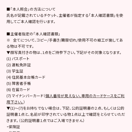
■「本人照会」の方法について
氏名が記載されているチケット、主催者が指定する「本人確認書類」を使
用してご本人確認を行います。
■主催者指定の「本人確認書類」
※ 全てについて、コピー/手書き/期限切れ/使用不可の細工が施してあ
る物は不可です。
▼顔写真付きの物は、1点をご持参下さい。下記がその対象となります。
(1) パスポート
(2) 運転免許証
(3) 学生証
(4) 住民基本台帳カード
(5) 障害者手帳
(6) 在留カード
(7) マイナンバーカード（
個人番号が見えない、専用のカードケースをご利
用下さい。
）
▼(1)～(7)をお持ちでない場合は、下記、公的証明書の２点、もしくは公的
証明書１点と、名前が印字されている物１点以上で確認をとらせていただ
きます。（公的証明書１点ではご入場できません）
・保険証