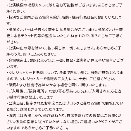
・公演映像の収録カメラに映り込む可能性がございます。あらかじめご了
承ください。
・特別なご案内がある場合を除き、撮影・録音行為は固くお断りいたしま
す。
・出演メンバーは予告なく変更になる場合がございます。出演メンバー変
更によるチケット代等の返金はいたしかねますので、あらかじめご了承く
ださい。
・公演中止の際を除いて、払い戻しは一切いたしません。あらかじめご了
承のうえ、お申し込みください。
・会場構造上、お席によっては、一部、舞台・出演者が見え辛い場合がござ
います。
・クレジットカード決済について、決済できない場合、当選が無効となりま
すので、クレジットカード情報のご入力には、十分にご注意ください。
・譲渡および転売行為はいかなる場合も固くお断りいたします。
・ご入場後、ご観覧場所まで走り寄る行為、又、先にご入場された方を追
い越す行為は禁止いたします
・公演当日、指定されたお座席またはブロックと異なる場所で観覧してい
る場合、退場とさせていただきます。
・通路にはみ出したり、飛び跳ねたり、自席を離れての観覧はご遠慮くだ
さい。係員の指示に従っていただけない場合、ご退場いただくことがござ
いますのであらかじめご了承ください。