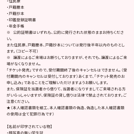
・住民票
・戸籍謄本
・戸籍抄本
・印鑑登録証明書
・年金手帳
※ 公的証明書はいずれも、公的に発行された状態のままお持ちくださ
い。
また住民票、戸籍謄本、戸籍抄本については発行後半年以内のものとし
ます。（コピー不可）
※ 譲渡によるご来場はお断りしておりますが、それでも、譲渡によるご来
場がなくなりません。
「チケット発売」ですので、受付期間終了後のキャンセルはできません。（受
付期間内のキャンセルは受付しております）あくまで、「チケット発売のお
申し込み」であることをご理解いただけますようお願いします。
また、保険証を当選者から借りて、当選者になりすましてご来場される方
がいらっしゃいますが、保険証の貸し借りは法律で禁止されております。ご
注意ください。
★（本人確認書類を細工、本人確認書類の偽造、偽造した本人確認書類
の使用は全て犯罪行為です）
【名前が印字されている物】
・顔写真の無い学生証