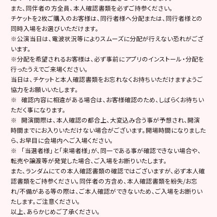
また、同伴者の方全員、本人確認書類を必ずご持参ください。
チケットを2枚ご購入のお客様は、同行者様へ分配または、同行者様との
同時入場をお選びいただけます。
※公演当日は、電波状況等によりスムーズに分配が行えない恐れがござ
います。
※分配を希望されるお客様は、必ず事前にアプリのインストール・分配を
行ったうえでご来場ください。
当日は、チケットと本人確認書類をお忘れなくお持ちいただけますようご
協力をお願いいたします。
※ 確認内容に相違がある場合は、お客様確認のため、しばらくお待ちい
ただく事になります。
※ 開演間際は、本人確認の都合上、大変込み合う事が予想され、開演
時間までにお入りいただけない場合がございます。開場時間になりました
ら、お早目に会場内へご入場ください。
※ 「当選者様」と「来場者様」が、同一である事が確認できない場合や、
転売や譲渡等が発覚した場合、ご入場をお断りいたします。
また、ランダムにての本人確認書類の確認ではございますが、必ず本人確
認書類をご持参ください。同伴者の方含め、本人確認書類を紛失/お忘
れ/不備がある等の際は、ご本人確認ができないため、ご入場をお断りい
たします。ご注意ください。
以上、あらかじめご了承ください。