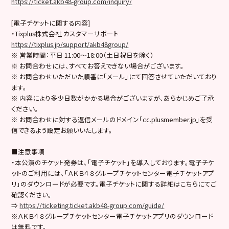
https://ticket.akb48-group.com/inquiry/
[電子チケットに関する内容]
・Tixplus株式会社 カスタマーサポート
https://tixplus.jp/support/akb48group/
※ 営業時間：平日 11:00～18:00（土日祝日を除く）
※ お問合わせには、すべてお答えできない場合がございます。
※ お問合わせいただいた順番に「メール」にて回答させていただいており
ます。
※ 内容により多少日数がかかる場合がございますが、あらかじめご了承
ください。
※ お問合わせに対する返信メールのドメイン「cc.plusmember.jp」を受
信できるよう設定お願いいたします。
■注意事項
・本公演のチケット発券は、「電子チケット」を導入しております。電子チケ
ットのご利用には、「ＡＫＢ４８グループチケットセンター電子チケットアプ
リ」のダウンロードが必要です。電子チケットに関する詳細はこちらにてご
確認ください。
⇒
https://ticketing.ticket.akb48-group.com/guide/
※ＡＫＢ４８グループチケットセンター電子チケットアプリのダウンロード
は無料です。