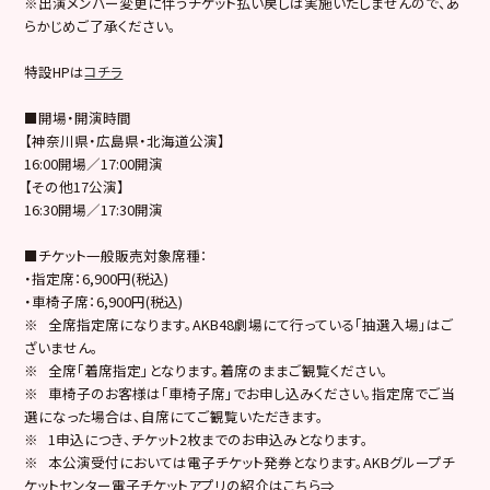
※出演メンバー変更に伴うチケット払い戻しは実施いたしませんので、あ
らかじめご了承ください。
特設HPは
コチラ
■開場・開演時間
【神奈川県・広島県・北海道公演】
16:00開場／17:00開演
【その他17公演】
16:30開場／17:30開演
■チケット一般販売対象席種：
・指定席：6,900円(税込)
・車椅子席：6,900円(税込)
※ 全席指定席になります。AKB48劇場にて行っている「抽選入場」はご
ざいません。
※ 全席「着席指定」となります。着席のままご観覧ください。
※ 車椅子のお客様は「車椅子席」でお申し込みください。指定席でご当
選になった場合は、自席にてご観覧いただきます。
※ 1申込につき、チケット2枚までのお申込みとなります。
※ 本公演受付においては電子チケット発券となります。AKBグループチ
ケットセンター電子チケットアプリの紹介はこちら⇒