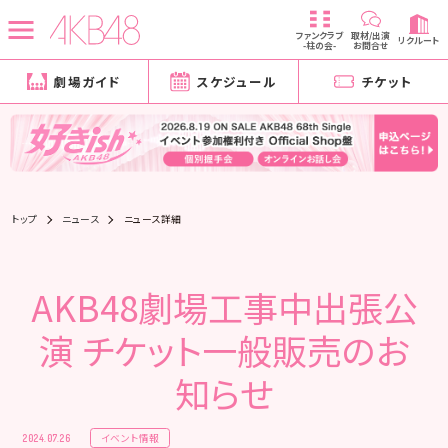
ファンクラブ
取材/出演
リクルート
-柱の会-
お問合せ
劇場ガイド
スケジュール
チケット
トップ
ニュース
ニュース詳細
AKB48劇場工事中出張公
演 チケット一般販売のお
知らせ
イベント情報
2024.07.26