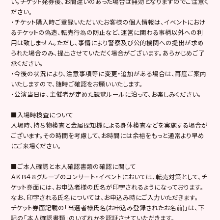
い。チケット発券後、お間違いのあった場合は無効となりますのでご注意く
ださい。
・チケット購入時ご登録いただいたお客様の個人情報は、イベントにおけ
るチケットの偽造、転売行為の防止など、運営に関わる事柄以外への利
用は致しません。ただし、事情により警察及び公的機関への提出が求め
られた場合のみ、提出させていただく場合がございます。あらかじめご了
承ください。
・今後の状況により、注意事項等に変更・追加がある場合は、再度ご案内
いたしますので、随時ご確認をお願いいたします。
・公演当日は、主催者が定めた観覧ルールに沿って、お楽しみください。
■入場時検査について
入場時、持ち物検査と金属探知機による身体検査などを実施する場合が
ございます。その時間を考慮して、お時間には余裕をもっと通常より早め
にご来場ください。
■ご本人確認と本人確認書類の確認に関して
ＡＫＢ４８グループのコンサート・イベントにおいては、転売対策として、チ
ケット券面には、お申込者様の氏名が印字されるようになっております。
なお、印字される氏名については、お申込み時にご入力いただきます。
チケット券面記載の「当選者様氏名(お申込み登録されたお名前)」は、下
記の「本人確認書類」のいずれかを認証させていただきます。