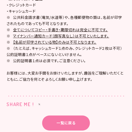
・クレジットカード
・キャッシュカード
※ 公共料金請求書（電気/水道等）や、各種郵便物の類は、名前が印字
されたものであっても不可となります。
※
全てについてコピー・手書き・期限切れは完全に不可です。
※
マイナンバー通知カード（顔写真なし）は不可といたします。
※
【名前が印字されている物】のみは不可となります。
※ （たとえば、キャッシュカード１点のみ、クレジットカード２枚は不可）
公的証明書１点がベースにないといけません。
※ 公的証明書１点は必須です。ご注意ください。
お客様には、大変お手間をお掛けいたしますが、趣旨をご理解いただくと
ともに、ご協力を何とぞ よろしくお願い申し上げます。
SHARE ME !
一覧に戻る