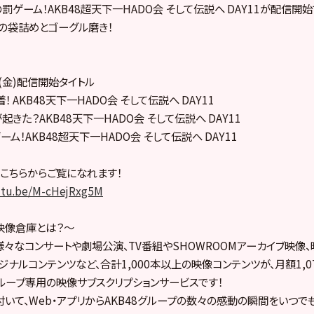
罰ゲーム！AKB48超天下一HADO会 そして伝説へ DAY11が配信開始
の袋詰めとゴーグル磨き！
日(金)配信開始タイトル
 AKB48天下一HADO会 そして伝説へ DAY11
きた？AKB48天下一HADO会 そして伝説へ DAY11
ム！AKB48超天下一HADO会 そして伝説へ DAY11
こちらからご覧になれます！
outu.be/M-cHejRxg5M
プ映像倉庫とは？～
の様々なコンサートや劇場公演、TV番組やSHOWROOMアーカイブ映像
ナルコンテンツなど、合計1,000本以上の映像コンテンツが、月額1,0
グループ専用の映像サブスクリプションサービスです！
いて、Web・アプリからAKB48グループの数々の感動の瞬間をいつで