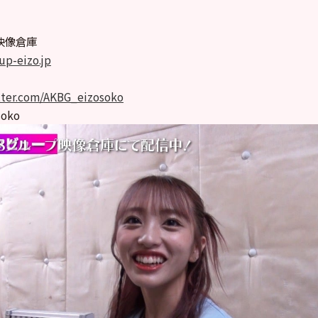
プ映像倉庫
up-eizo.jp
itter.com/AKBG_eizosoko
soko