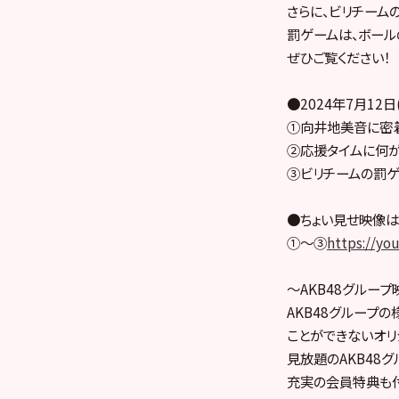
さらに、ビリチームの
罰ゲームは、ボール
ぜひご覧ください！
●2024年7月12
①向井地美音に密着！
②応援タイムに何が起
③ビリチームの罰ゲー
●ちょい見せ映像は
①～③
https://y
～AKB48グルー
AKB48グループ
ことができないオリジ
見放題のAKB48
充実の会員特典も付