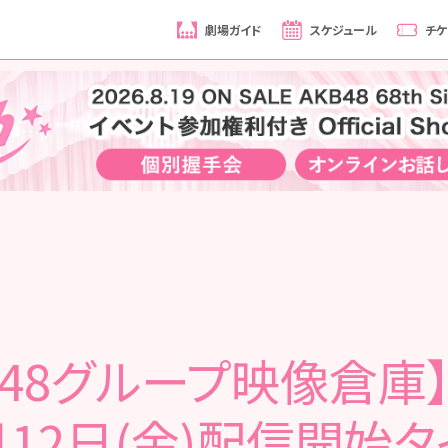
劇場ガイド
スケジュール
チケ
B48グループ映像倉庫】 
月12日(金)配信開始タ