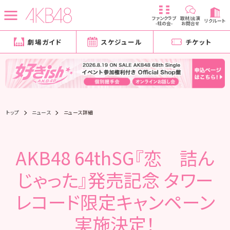
ファンクラブ
取材/出演
リクルート
-柱の会-
お問合せ
劇場ガイド
スケジュール
チケット
トップ
ニュース
ニュース詳細
AKB48 64thSG『恋 詰ん
じゃった』発売記念 タワー
レコード限定キャンペーン
実施決定！