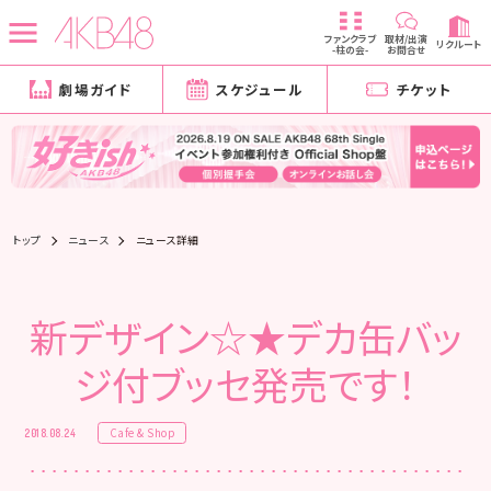
ファンクラブ
取材/出演
リクルート
-柱の会-
お問合せ
劇場ガイド
スケジュール
チケット
トップ
ニュース
ニュース詳細
新デザイン☆★デカ缶バッ
ジ付ブッセ発売です！
Cafe & Shop
2018.08.24