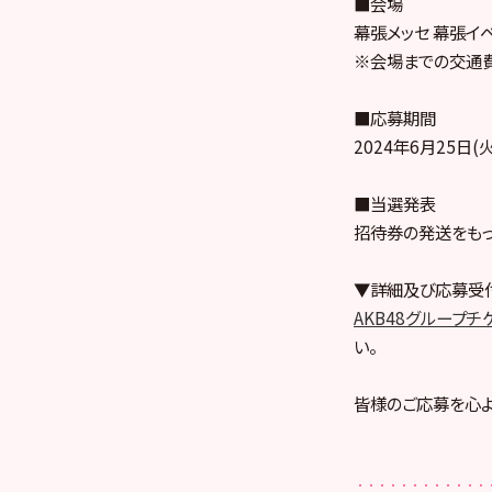
■会場
幕張メッセ 幕張イ
※会場までの交通
■応募期間
2024年6月25日(
■当選発表
招待券の発送をもっ
▼詳細及び応募受
AKB48グループチ
い。
皆様のご応募を心よ