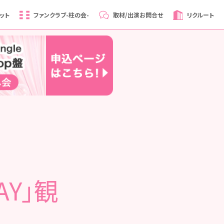
ット
ファンクラブ
-柱の会-
取材/出演
お問合せ
リクルート
AY」観