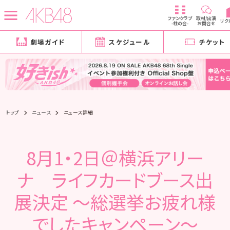
ファンクラブ
取材/出演
リク
-柱の会-
お問合せ
劇場ガイド
スケジュール
チケット
トップ
ニュース
ニュース詳細
8月1・2日＠横浜アリー
ナ ライフカードブース出
展決定 ～総選挙お疲れ様
でしたキャンペーン～