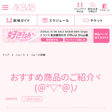
ファンクラブ
取材/出演
リクルート
-柱の会-
お問合せ
劇場ガイド
スケジュール
チケット
トップ
ニュース
ニュース詳細
おすすめ商品のご紹介ヾ
(＠°▽°＠)ﾉ
Cafe & Shop
2018.07.26