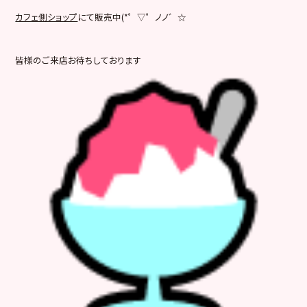
カフェ側ショップ
にて販売中(*゜▽゜ノノ゛☆
皆様のご来店お待ちしております