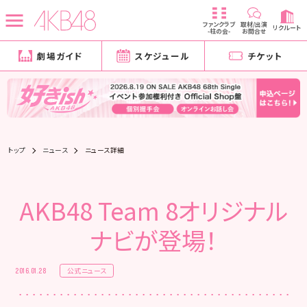
ファンクラブ
取材/出演
リクルート
-柱の会-
お問合せ
劇場ガイド
スケジュール
チケット
トップ
ニュース
ニュース詳細
AKB48 Team 8オリジナル
ナビが登場！
公式ニュース
2016.01.28