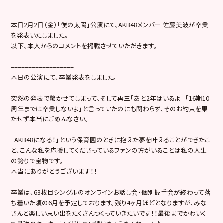
本日2月2日（金）「僕の太陽」公演にて、AKB48メンバー 佐藤美波が卒業
を発表いたしました。
以下、本人からのコメントを掲載させていただきます。
==================
本日の公演にて、卒業発表をしました。
突然の発表で驚かせてしまって、そして再三「あと2年はいるよ」 「16期10
周年までは卒業しないよ」と言っていたのにも関わらず、そのお約束を果
たせず本当にごめんなさい。
「AKB48になる！」という保育園のときに抱えた夢を叶えることができたこ
と、こんな私を応援してくださっているファンの方がいることは私の人生
の誇りで宝物です。
本当にありがとうございます！！
卒業は、63枚目シングルのオンラインお話し会・個別握手会が終わって落
ち着いた頃の6月を予定しております。残り4ヶ月ほどとなりますが、みな
さんと楽しい思い出をたくさんつくっていきたいです！！最後までかわいく