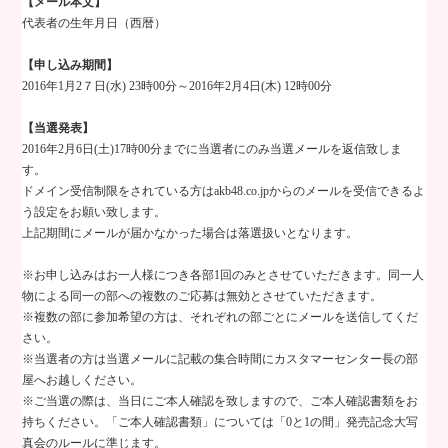
【メール本文】
代表者の生年月日（西暦）
【申し込み期間】
2016
年
1
月2７日
(水) 23
時
00
分～
2016
年
2
月
4
日
(
木
) 12
時
00
分
【当選発表】
2016
年
2
月
6
日
(
土
)17
時
00
分までに当選者にのみ当選メールを返信致しま
す。
ドメイン受信制限をされている方は
akb48.co.jp
からのメールを受信できるよ
う設定をお願い致します。
上記期間にメールが届かなかった場合は落選扱いとなります。
※お申し込みはお一人様につき各部
1
回のみとさせていただきます。同一人
物による同一の部への複数のご応募は無効とさせていただきます。
※複数の部に参加希望の方は、それぞれの部ごとにメールを送信してくだ
さい。
※当選者の方は当選メールに記載の集合時間にカスタマーセンター長の部
屋へお越しください。
※ご当選の際は、当日にご本人確認を致しますので、ご本人確認書類をお
持ちください。「ご本人確認書類」については「
0
と
1
の間」発売記念大写
真会のルールに準じます。