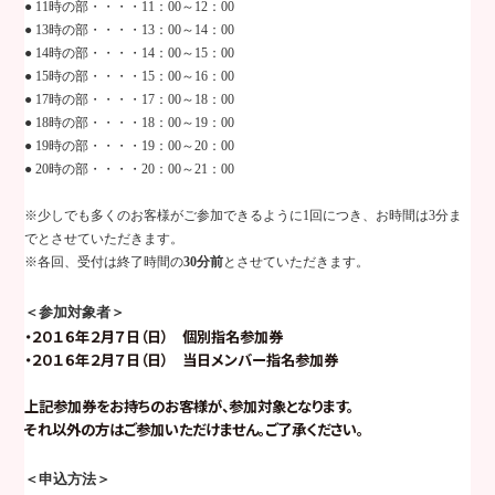
●
11
時の部・・・・
11
：
00
～
12
：
00
●
13
時の部・・・・
13
：
00
～
14
：
00
●
14
時の部・・・・
14
：
00
～
15
：
00
●
15
時の部・・・・
15
：
00
～
16
：
00
●
17
時の部・・・・
17
：
00
～
18
：
00
●
18
時の部・・・・
18
：
00
～
19
：
00
●
19
時の部・・・・
19
：
00
～
20
：
00
●
20
時の部・・・・
20
：
00
～
21
：
00
※少しでも多くのお客様がご参加できるように
1
回につき、お時間は
3
分ま
でとさせていただきます。
※各回、受付は終了時間の
30
分前
とさせていただきます。
＜参加対象者＞
・２０１６年２月７日（日） 個別指名参加券
・２０１６年２月７日（日） 当日メンバー指名参加券
上記参加券をお持ちのお客様が、参加対象となります。
それ以外の方はご参加いただけません。ご了承ください。
＜申込方法＞