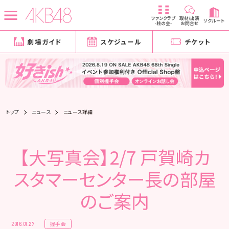
ファンクラブ
取材/出演
リクルート
-柱の会-
お問合せ
劇場ガイド
スケジュール
チケット
トップ
ニュース
ニュース詳細
【大写真会】2/7 戸賀崎カ
スタマーセンター長の部屋
のご案内
握手会
2016.01.27