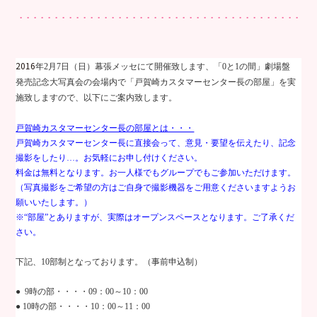
2016
年
2
月
7
日（日）幕張メッセにて開催致します、「
0
と
1
の間」劇場盤
発売記念大写真会の会場内で「戸賀崎カスタマーセンター長の部屋」を実
施致しますので、以下にご案内致します。
戸賀崎カスタマーセンター長の部屋とは・・・
戸賀崎カスタマーセンター長に直接会って、意見・要望を伝えたり、記念
撮影をしたり…。お気軽にお申し付けください。
料金は無料となります。お一人様でもグループでもご参加いただけます。
（写真撮影をご希望の方はご自身で撮影機器をご用意くださいますようお
願いいたします。）
※“部屋”とありますが、実際はオープンスペースとなります。ご了承くだ
さい。
下記、
10
部制となっております。（事前申込制）
●
9
時の部・・・・
09
：
00
～
10
：
00
●
10
時の部・・・・
10
：
00
～
11
：
00