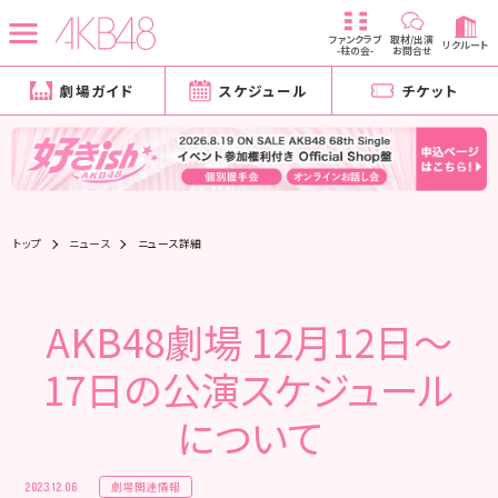
ファンクラブ
取材/出演
リクルート
-柱の会-
お問合せ
劇場ガイド
スケジュール
チケット
トップ
ニュース
ニュース詳細
AKB48劇場 12月12日～
17日の公演スケジュール
について
劇場関連情報
2023.12.06