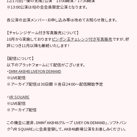
12/17(日) 「僕の太陽」公演 13:00開演／17:30開演
※13:00公演は柱の会会員限定公演となります。
各公演の出演メンバー・お申し込み等は改めてお知らせ致します。
【チャレンジゲーム付き写真販売について】
10月から実施しております
ピンポン玉チェレンジ付き写真販売
ですが、好
評につき11月以降も継続いたします！
【配信について】
以下のプラットフォームにて配信がございます。
・
DMM AKB48 LIVE!!ON DEMAND
※LIVE配信
※アーカイブ配信は30日間 ※各日24:00～配信開始予定
・
VR SQUARE
※LIVE配信
※アーカイブ配信
この機会に是非、DMM「AKB48グループ LIVE!! ON DEMAND」、ソフトバン
ク「VR SQUARE」に会員登録して、AKB48劇場公演をお楽しみください。