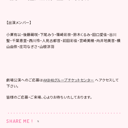
【出演メンバー】
小栗有以・後藤萌咲・下尾みう・篠崎彩奈・鈴木くるみ・田口愛佳・谷川
聖・千葉恵里・西川怜・人見古都音・前田彩佳・宮崎美穂・向井地美音・横
山由依・庄司なぎさ・山根涼羽
劇場公演へのご応募は
AKB48グループチケットセンター
へアクセスして
下さい。
皆様のご応募・ご来場、心よりお待ちいたしております。
SHARE ME !