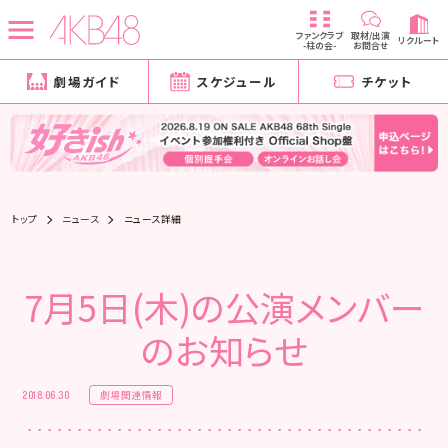
ファンクラブ
取材/出演
リクルート
-柱の会-
お問合せ
劇場ガイド
スケジュール
チケット
トップ
ニュース
ニュース詳細
7月5日(木)の公演メンバー
のお知らせ
劇場関連情報
2018.06.30