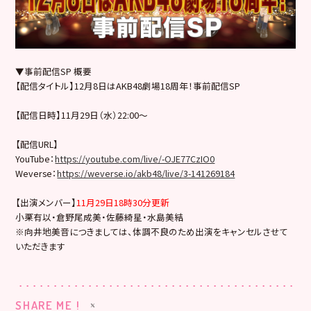
▼事前配信SP 概要
【配信タイトル】12月8日はAKB48劇場18周年！事前配信SP
【配信日時】11月29日（水）22:00〜
【配信URL】
YouTube：
https://youtube.com/live/-OJE77CzIO0
Weverse：
https://weverse.io/akb48/live/3-141269184
【出演メンバー】
11月29日18時30分更新
小栗有以・倉野尾成美・佐藤綺星・水島美結
※向井地美音につきましては、体調不良のため出演をキャンセルさせて
いただきます
SHARE ME !