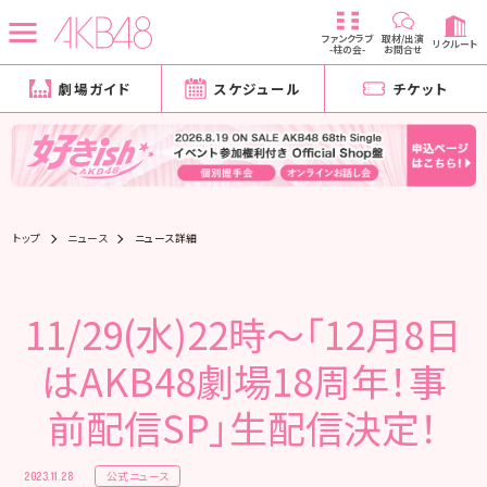
ファンクラブ
取材/出演
リクルート
-柱の会-
お問合せ
劇場ガイド
スケジュール
チケット
トップ
ニュース
ニュース詳細
11/29(水)22時〜「12月8日
はAKB48劇場18周年！事
前配信SP」生配信決定！
公式ニュース
2023.11.28