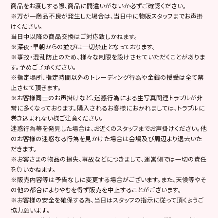
商品をお渡しする際､商品に間違いがないか必ずご確認ください。
※万が一商品不良が発生した場合は､当日中に物販スタッフまでお声掛
けください。
当日中以降の商品交換はご対応致しかねます。
※深夜･早朝からの並びは一切禁止となっております。
※事故・混乱防止のため、様々な制限を設けさせていただくことがありま
す。予めご了承ください。
※指定場所、指定時間以外のトレーディング行為や金銭の授受は全て禁
止させて頂きます。
※お客様同士のお声掛けなど､迷惑行為による生写真関連トラブルが非
常に多くなっております。購入されるお客様におかれましては､トラブルに
巻き込まれない様ご注意ください。
迷惑行為等を発見した場合は､お近くのスタッフまでお声掛けください。他
のお客様の迷惑なる行為を見かけた場合は会場及び周辺より退去いた
だきます。
※お客さまの物品の損失､事故などにつきまして､運営側では一切の責任
を負いかねます。
※販売内容等は予告なしに変更する場合がございます。また､天候等やそ
の他の都合によりやむを得ず販売を中止することがございます。
※お客様の安全を確保する為､当日はスタッフの指示に従って頂くようご
協力願います。