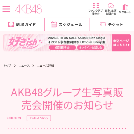
ファンクラブ
取材/出演
リクルート
-柱の会-
お問合せ
劇場ガイド
スケジュール
チケット
トップ
ニュース
ニュース詳細
AKB48グループ生写真販
売会開催のお知らせ
Cafe & Shop
2018.06.29