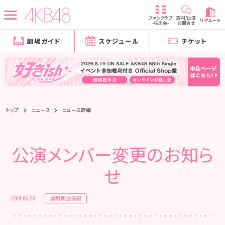
ファンクラブ
取材/出演
リクルート
-柱の会-
お問合せ
劇場ガイド
スケジュール
チケット
トップ
ニュース
ニュース詳細
公演メンバー変更のお知ら
せ
劇場関連情報
2018.06.29