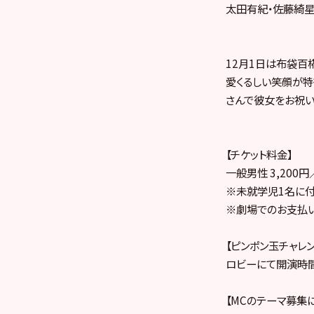
太田有紀・佐藤綺星
12月1日は布袋百
愛くるしい笑顔が特
さんで彼女をお祝い
【チケット料金】
一般男性 3,200
※未就学児1名に付
※劇場でのお支払いは
【ピンポン玉チャレ
ロビーにて開演時間
【MCのテーマ募集