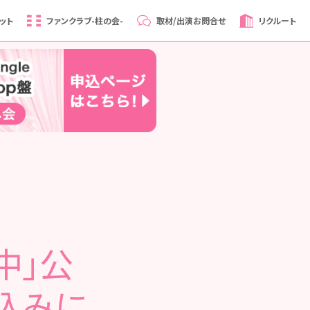
ット
ファンクラブ
-柱の会-
取材/出演
お問合せ
リクルート
中」公
込みに