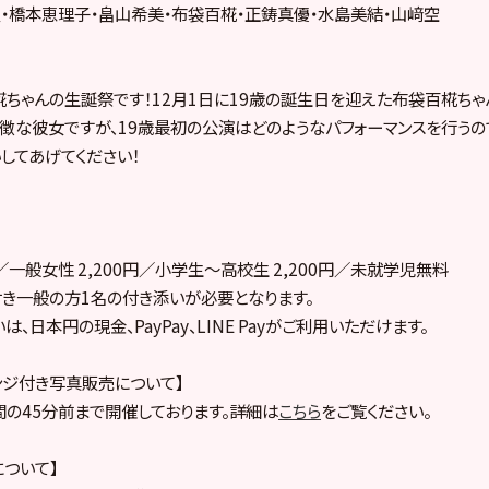
・橋本恵理子・畠山希美・布袋百椛・正鋳真優・水島美結・山﨑空
椛ちゃんの生誕祭です！12月1日に19歳の誕生日を迎えた布袋百椛ちゃ
徴な彼女ですが、19歳最初の公演はどのようなパフォーマンスを行うの
してあげてください！
円／一般女性 2,200円／小学生～高校生 2,200円／未就学児無料
き一般の方1名の付き添いが必要となります。
、日本円の現金、PayPay、LINE Payがご利用いただけます。
ンジ付き写真販売について】
の45分前まで開催しております。詳細は
こちら
をご覧ください。
について】