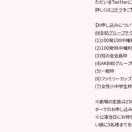
ただいまTwitte
詳しくは
コチラ
をご
【お申し込みについ
AKB48グループチ
(1)100発100中権
(2)100発98中権利
(3)柱の会会員枠
(4)AKB48グル
(5)一般枠
(6)ファミリーカッ
(7)女性小中学生枠
※劇場の定員は25
ターでのお申し込み
※公演当日にお待ち
い順に5名様までを