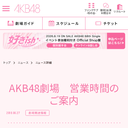
ファンクラブ
取材/出演
リクルート
-柱の会-
お問合せ
劇場ガイド
スケジュール
チケット
トップ
ニュース
ニュース詳細
AKB48劇場 営業時間の
ご案内
劇場関連情報
2018.06.27