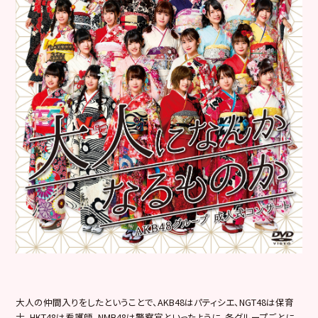
大人の仲間入りをしたということで、AKB48はパティシエ、NGT48は保育
士、HKT48は看護師、NMB48は警察官といったように、各グループごとに、