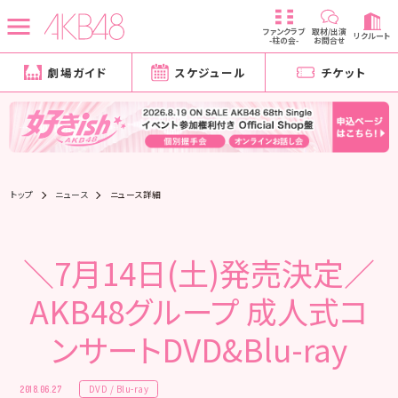
ファンクラブ
取材/出演
リクルート
-柱の会-
お問合せ
劇場ガイド
スケジュール
チケット
トップ
ニュース
ニュース詳細
＼7月14日(土)発売決定／
AKB48グループ 成人式コ
ンサートDVD&Blu-ray
DVD / Blu-ray
2018.06.27