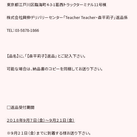
東京都江戸川区臨海町4-3-1葛西トラックターミナル11号棟
株式会社興伸デリバリーセンター「Teacher Teacher・森平莉子」返品係
TEL：03-5878-1866
【品名】に、「【森平莉子】返品」とご記入下さい。
可能な場合は、納品書のコピーを同梱してお送り下さい。
□返品受付期間
２０１８年９月７日（金）～９月２１日（金）
※９月２１日（金）までに到着する様お送り下さい。