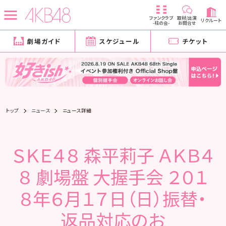
ファンクラブ
取材/出演
リクルート
-柱の会-
お問合せ
劇場ガイド
スケジュール
チケット
トップ
ニュース
ニュース詳細
ＳＫＥ４８ 森平莉子 ＡＫＢ４
８ 劇場盤 大握手会 ２０１
８年６月１７日（日）振替・
返品対応のお