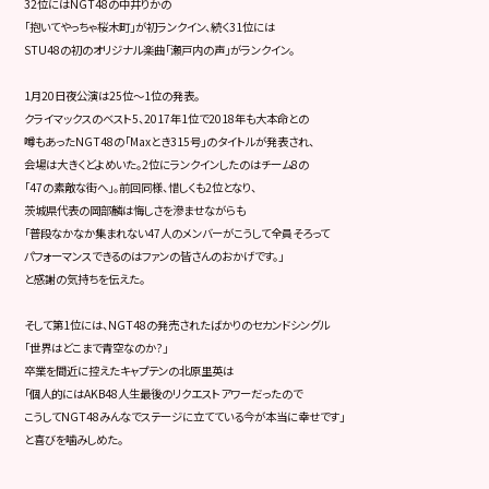
32位にはNGT48の中井りかの
「抱いてやっちゃ桜木町」が初ランクイン、続く31位には
STU48の初のオリジナル楽曲「瀬戸内の声」がランクイン。
1月20日夜公演は25位～1位の発表。
クライマックスのベスト5、2017年1位で2018年も大本命との
噂もあったNGT48の「Maxとき315号」のタイトルが発表され、
会場は大きくどよめいた。2位にランクインしたのはチーム8の
「47の素敵な街へ」。前回同様、惜しくも2位となり、
茨城県代表の岡部麟は悔しさを滲ませながらも
「普段なかなか集まれない47人のメンバーがこうして全員そろって
パフォーマンスできるのはファンの皆さんのおかげです。」
と感謝の気持ちを伝えた。
そして第1位には、NGT48の発売されたばかりのセカンドシングル
「世界はどこまで青空なのか?」
卒業を間近に控えたキャプテンの北原里英は
「個人的にはAKB48人生最後のリクエストアワーだったので
こうしてNGT48みんなでステージに立てている今が本当に幸せです」
と喜びを噛みしめた。