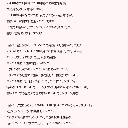
NMB48の市川美織が2018年春での卒業を発表。
本公演のラストとなる76位は、
HKT48松岡はなのソロ曲「女の子だもん、走らなきゃ！」
偶然、当日に誕生日を迎えたこともあり、
18歳のお祝いとしてファンからいただいた順位として、
喜びと感謝のパフォーマンス！
1月20日昼公演は、75位～51位の発表。「#好きなんだ」でスタート。
NGT48のチームNIIIが昨年7月から劇場公演として行っている
チームサプライズ「誇りの丘」公演の楽曲が
オリジナル曲10曲中9曲ランキング。
一方、この公演でのランクインは1曲のみだったが、
リクアワでの記念すべき第一歩を記した、初参加のSTU48。
オリジナル曲「思い出せてよかった」が63位にランクイン。
締めの51位、NGT48のホームタウン新潟のご当地ソング「NGT48」
長いリクアワの歴史でも例のないNGT48のランクイン席巻！
1月20日夕方公演は、50位のNGT48「君はどこにいる？」からスタート。
そして、メンバーのソロ楽曲もランクイン。
これまで高い順位でランクインしてきた松井珠理奈の
「赤いピンヒールとプロフェッサー」が37位にランクイン。