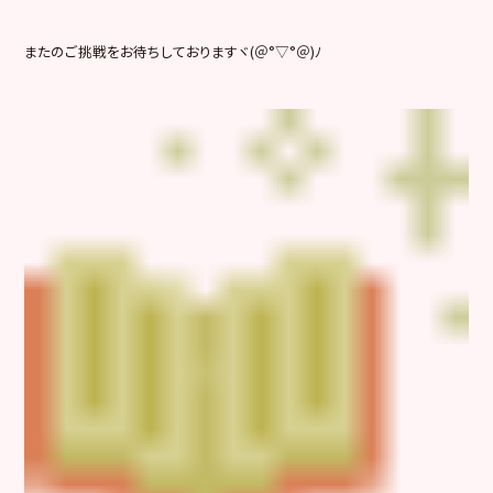
またのご挑戦をお待ちしておりますヾ(＠°▽°＠)ﾉ