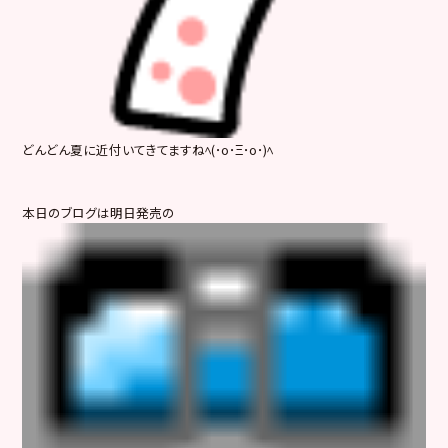
どんどん夏に近付いてきてますねﾍ(･o･Ξ･o･)ﾍ
本日のブログは明日発売の