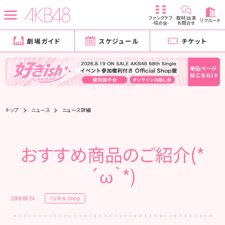
ファンクラブ
取材/出演
リクルート
-柱の会-
お問合せ
劇場ガイド
スケジュール
チケット
トップ
ニュース
ニュース詳細
おすすめ商品のご紹介(*
´ω｀*)
Cafe & Shop
2018.06.24