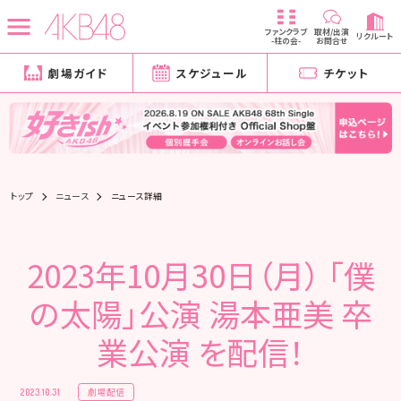
ファンクラブ
取材/出演
リクルート
-柱の会-
お問合せ
劇場ガイド
スケジュール
チケット
トップ
ニュース
ニュース詳細
2023年10月30日（月） 「僕
の太陽」公演 湯本亜美 卒
業公演 を配信！
劇場配信
2023.10.31