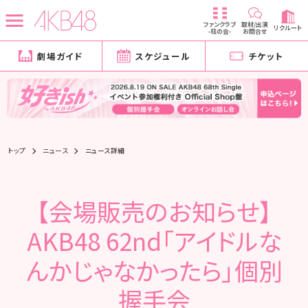
ファンクラブ
取材/出演
リクルート
-柱の会-
お問合せ
劇場ガイド
スケジュール
チケット
トップ
ニュース
ニュース詳細
【会場販売のお知らせ】
AKB48 62nd「アイドルな
んかじゃなかったら」個別
握手会