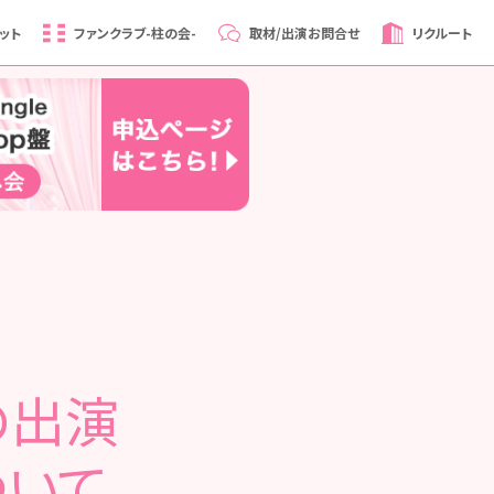
ット
ファンクラブ
-柱の会-
取材/出演
お問合せ
リクルート
の出演
ついて