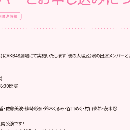
場関連情報
日(木)にAKB48劇場にて実施いたします「僕の太陽」公演の出演メンバー
)
8:30開演
香・佐藤美波・篠崎彩奈・鈴木くるみ・谷口めぐ・村山彩希・茂木忍
太陽公演です！