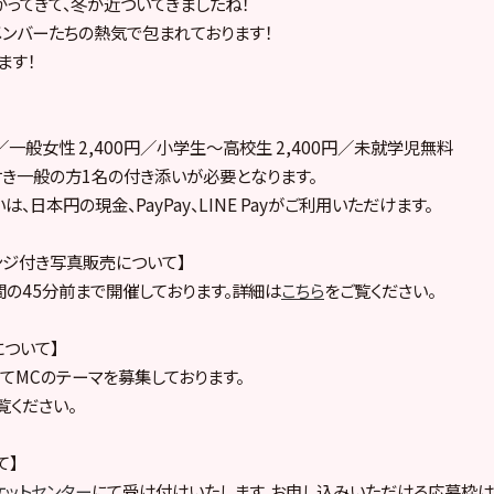
ってきて、冬が近づいてきましたね！
ンバーたちの熱気で包まれております！
ます！
円／一般女性 2,400円／小学生～高校生 2,400円／未就学児無料
き一般の方1名の付き添いが必要となります。
、日本円の現金、PayPay、LINE Payがご利用いただけます。
ンジ付き写真販売について】
の45分前まで開催しております。詳細は
こちら
をご覧ください。
について】
rにてMCのテーマを募集しております。
覧ください。
て】
ケットセンター
にて受け付けいたします。お申し込みいただける応募枠は