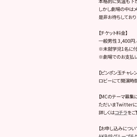
本格的に気温も下が
しかし劇場の中はメ
是非お待ちしており
【チケット料金】
一般男性 3,400
※未就学児1名に付
※劇場でのお支払いは
【ピンポン玉チャレ
ロビーにて開演時間
【MCのテーマ募集
ただいまTwitte
詳しくは
コチラ
をご
【お申し込みについ
AKB48グループチ