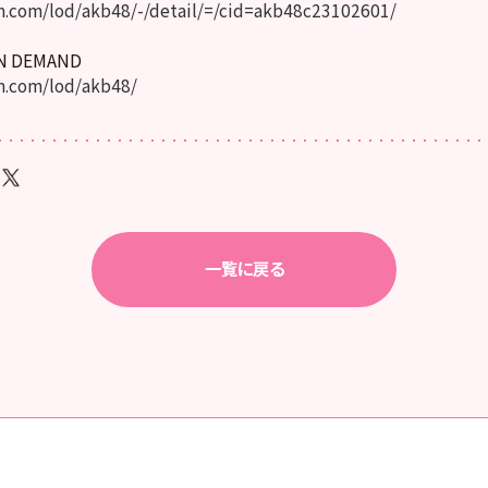
.com/lod/akb48/-/detail/=/cid=akb48c23102601/
ON DEMAND
.com/lod/akb48/
一覧に戻る