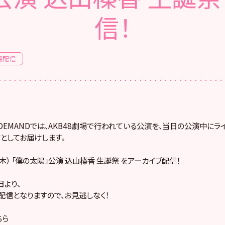
信！
場配信
! ON DEMANDでは、AKB48劇場で行われている公演を、当日の公演中に
としてお届けします。
日（木） 「僕の太陽」公演 込山榛香 生誕祭 をアーカイブ配信！
より、
配信となりますので、お見逃しなく！
ちら