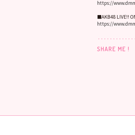
https://www.dmm
■AKB48 LIVE!! 
https://www.dmm
SHARE ME !