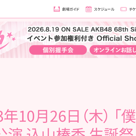
劇場ガイド
スケジュール
チケ
23年10月26日（木） 「
公演 込山榛香 生誕祭