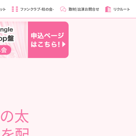
ット
ファンクラブ
-柱の会-
取材/出演
お問合せ
リクルート
僕の太
 を配